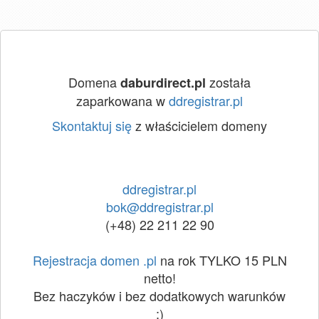
Domena
została
daburdirect.pl
zaparkowana w
ddregistrar.pl
Skontaktuj się
z właścicielem domeny
ddregistrar.pl
bok@ddregistrar.pl
(+48) 22 211 22 90
Rejestracja domen .pl
na rok TYLKO 15 PLN
netto!
Bez haczyków i bez dodatkowych warunków
:)